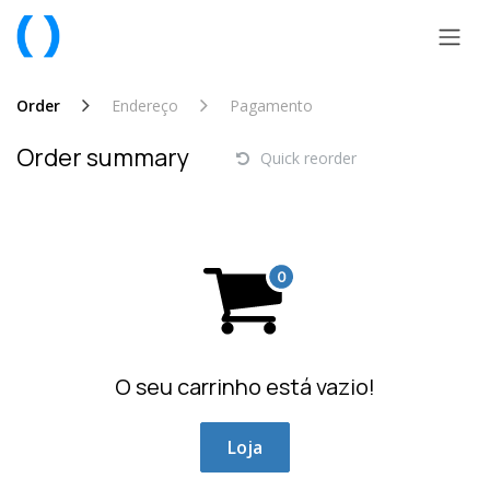
Pular para o conteúdo
Order
Endereço
Pagamento
Order summary
Quick reorder
O seu carrinho está vazio!
Loja